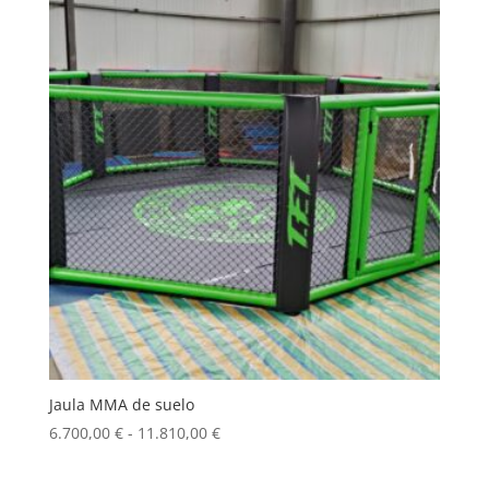
Jaula MMA de suelo
Rango
6.700,00
€
-
11.810,00
€
de
precios: