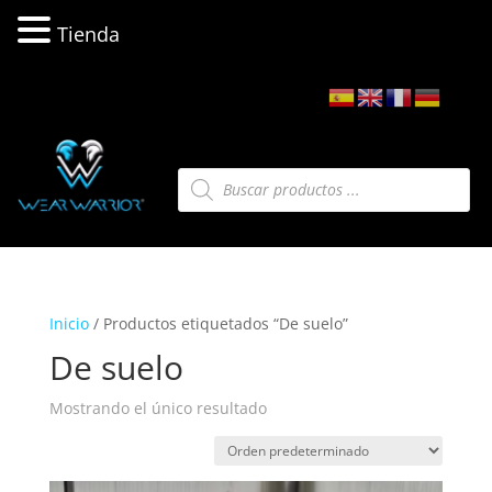
Tienda
Búsqueda
de
productos
Inicio
/ Productos etiquetados “De suelo”
De suelo
Mostrando el único resultado