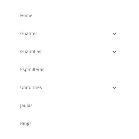
desde
6.700,00 €
Home
hasta
11.810,00 €
Guantes
Guantillas
Espinilleras
Uniformes
Jaulas
Rings